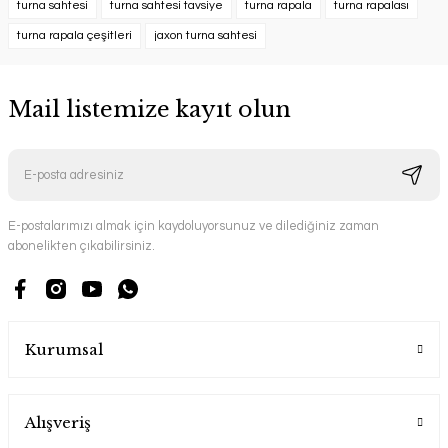
turna sahtesi
turna sahtesi tavsiye
turna rapala
turna rapalası
turna rapala çeşitleri
jaxon turna sahtesi
Mail listemize kayıt olun
E-postalarımızı almak için kaydoluyorsunuz ve dilediğiniz zaman
abonelikten çıkabilirsiniz.
Kurumsal
Alışveriş