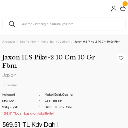
Anasayfa
Suni Yemler
Maket Balık Çeşitleri
Jaxon H.S Pike-2 10 Cm 10 Gr Fbm
Jaxon H.S Pike-2 10 Cm 10 Gr
Fbm
Jaxon
0 Yorum
Kategori
Maket Balık Çeşitleri
Stok Kodu
VJ-PJ10FBM
Satış Fiyatı
569,51 TL Kdv Dahil
*569,51 TL den başlayan taksitlerle!!
569,51 TL Kdv Dahil