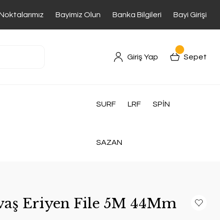
 Noktalarımız
Bayimiz Olun
Banka Bilgileri
Bayi Girişi
Giriş Yap
Sepet
SURF
LRF
SPİN
SAZAN
vaş Eriyen File 5M 44Mm