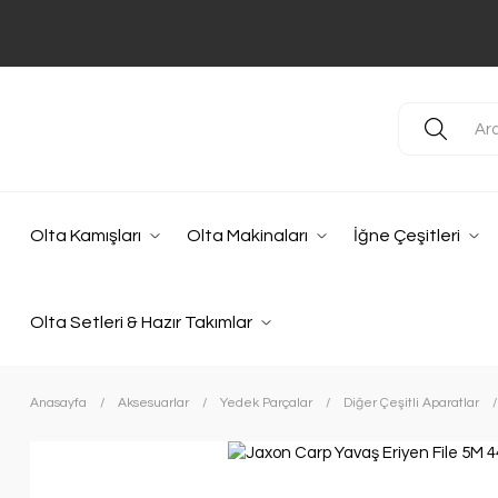
Olta Kamışları
Olta Makinaları
İğne Çeşitleri
Olta Setleri & Hazır Takımlar
Anasayfa
Aksesuarlar
Yedek Parçalar
Diğer Çeşitli Aparatlar