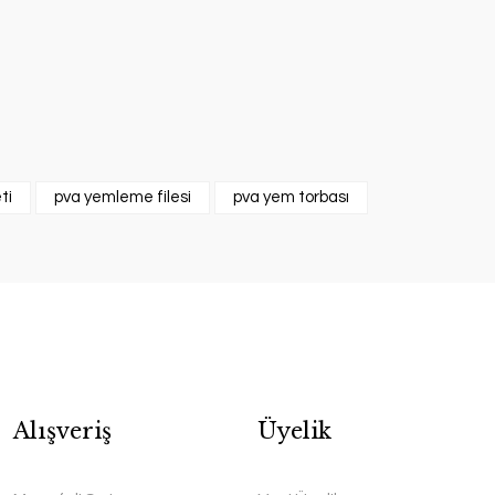
ti
pva yemleme filesi
pva yem torbası
Alışveriş
Üyelik