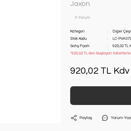
Jaxon
0 Yorum
Kategori
Diğer Çeşi
Stok Kodu
LC-PVA07
Satış Fiyatı
920,02 TL 
*920,02 TL den başlayan taksitlerle!
920,02 TL Kdv 
Paylaş
Yorum Yaz