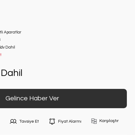
tli Aparatlar
3
Kdv Dahil
!
Dahil
Gelince Haber Ver
Karşılaştır
Tavsiye Et
Fiyat Alarmı