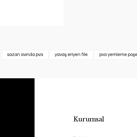
sazan avında pva
yavaş eriyen file
pva yemleme poşe
Kurumsal