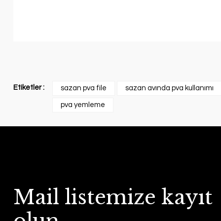
Etiketler :
sazan pva file
sazan avında pva kullanımı
pva yemleme
Mail listemize kayıt