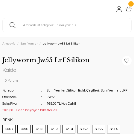
Anasayfa
Suni Yemler
Jellyworm Jw55 Lrf Silikon
Jellyworm Jw55 Lrf Silikon
Kaido
0 Yorum
Kategori
Suni Yemler
,
Silikon Balık Çeşitleri
,
Suni Yemler
,
LRF
Stok Kodu
JW55-
Satış Fiyatı
165,00 TL Kdv Dahil
*165,00 TL den başlayan taksitlerle!!
RENK
D007
D090
D212
D213
D214
S057
S058
S814