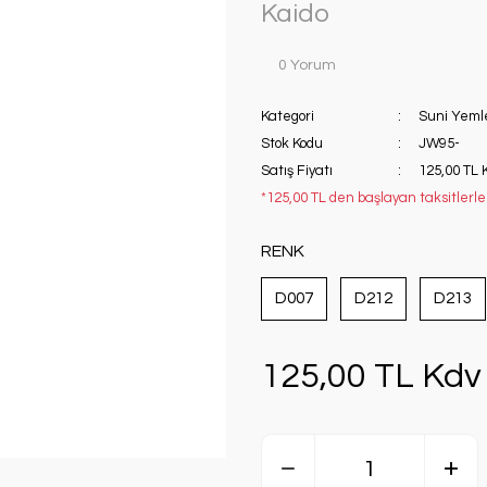
Kaido
0 Yorum
Kategori
Suni Yeml
Stok Kodu
JW95-
Satış Fiyatı
125,00 TL 
*125,00 TL den başlayan taksitlerle!
RENK
D007
D212
D213
125,00 TL Kdv 