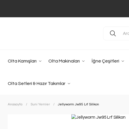
Olta Kamışları
Olta Makinaları
İğne Çeşitleri
Olta Setleri & Hazır Takımlar
Anasayfa
Suni Yemler
Jellyworm Jw95 Lrf Silikon