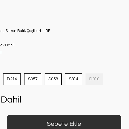
er
,
Silikon Balık Çeşitleri
,
LRF
Kdv Dahil
!
D214
S057
S058
S814
D010
Dahil
Sepete Ekle