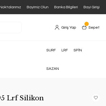
 Noktalarımız
Bayimiz Olun
Banka Bilgileri
Bayi Girişi
Giriş Yap
Sepet
SURF
LRF
SPİN
SAZAN
5 Lrf Silikon