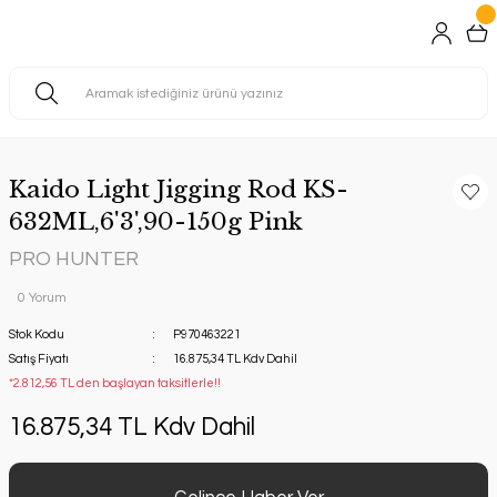
Kaido Light Jigging Rod KS-
632ML,6'3',90-150g Pink
PRO HUNTER
0 Yorum
Stok Kodu
P970463221
Satış Fiyatı
16.875,34 TL Kdv Dahil
*2.812,56 TL den başlayan taksitlerle!!
16.875,34 TL Kdv Dahil