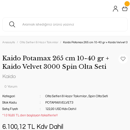
Anasayfa
Olta Setleri & Hazır Takımlar
Kaido Potamax 265 cm 10-40 gr + Kaido Velvet 300
Kaido Potamax 265 cm 10-40 gr +
Kaido Velvet 3000 Spin Olta Seti
Kaido
0 Yorum
Kategori
Olta Setleri & Hazır Takımlar
,
Spin Olta Seti
Stok Kodu
POTAMAXVELVET3
Satış Fiyatı
122,00 USD Kdv Dahil
*1.016,69 TL den başlayan taksitlerle!!
6.100,12 TL Kdv Dahil