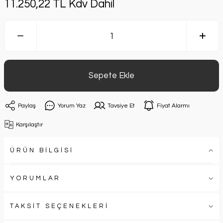
11.250,22 TL Kdv Dahil
Sepete Ekle
Paylaş
Yorum Yaz
Tavsiye Et
Fiyat Alarmı
Karşılaştır
ÜRÜN BİLGİSİ
YORUMLAR
TAKSİT SEÇENEKLERİ