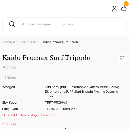
Anasayfa
Olta Kamışları
Kaido Promax Surf Tripodu
Kaido Promax Surf Tripodu
Kaido
0 Yorum
Kategori
Olta Kamışları
,
Surf Kamışları
,
Aksesuarlar
,
Kamış
Ekipmanları
,
SURF
,
Surf Tripodu / Kamış Dayama
Tripodu
Stok Kodu
TRPT-PROMAX
Satış Fiyatı
11.250,22 TL Kdv Dahil
*1.875,04 TL den başlayan taksitlerle!!
YENİ ÜRÜN