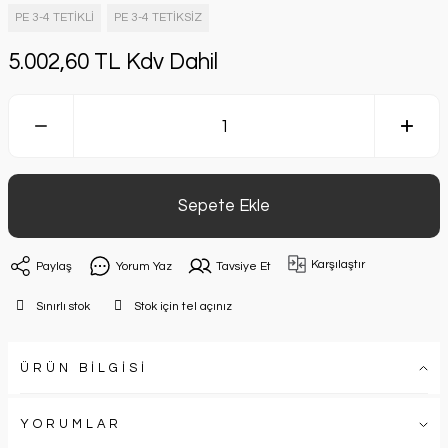
PE 3-4 TETİKLİ
PE 3-4 TETİKSİZ
5.002,60 TL Kdv Dahil
Sepete Ekle
Karşılaştır
Paylaş
Yorum Yaz
Tavsiye Et
Sınırlı stok
Stok için tel açınız
ÜRÜN BİLGİSİ
YORUMLAR