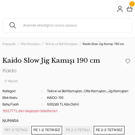
Anasayfa
Olta Kamışları
Tekne ve Bot Kamışları
Kaido Slow Jig Kamışı 190 cm
Kaido Slow Jig Kamışı 190 cm
Kaido
0 Yorum
Kategori
Tekne ve Bot Kamışları
,
Olta Kamışları
,
Jig Kamışları
Stok Kodu
KAİDO-190
Satış Fiyatı
5.002,60 TL Kdv Dahil
*833,77 TL den başlayan taksitlerle!!
NUMARA
PE1-2 TETİKLİ
PE 1-2 TETİKSİZ
PE 2-3 TETİKLİ
PE 2-3 TETİKSİZ