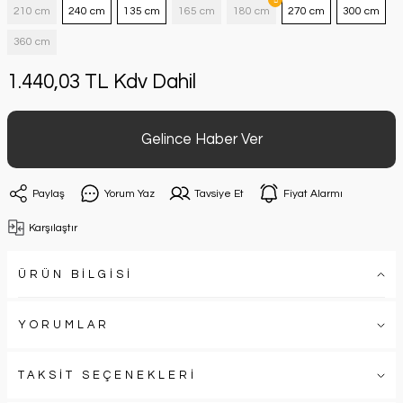
210 cm
240 cm
135 cm
165 cm
180 cm
270 cm
300 cm
360 cm
1.440,03 TL Kdv Dahil
Gelince Haber Ver
Paylaş
Yorum Yaz
Tavsiye Et
Fiyat Alarmı
Karşılaştır
ÜRÜN BİLGİSİ
YORUMLAR
TAKSİT SEÇENEKLERİ