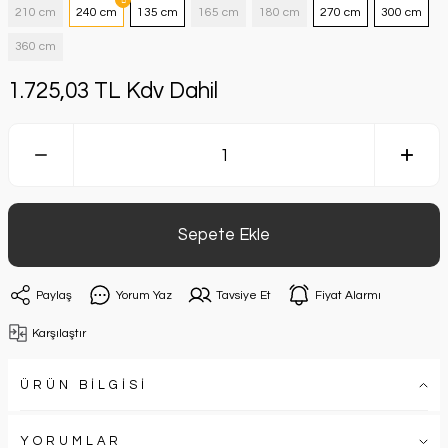
210 cm
240 cm
135 cm
165 cm
180 cm
270 cm
300 cm
360 cm
1.725,03 TL Kdv Dahil
Sepete Ekle
Paylaş
Yorum Yaz
Tavsiye Et
Fiyat Alarmı
Karşılaştır
ÜRÜN BİLGİSİ
YORUMLAR