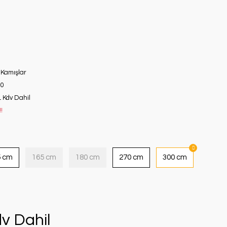
 Kamışlar
0
L Kdv Dahil
!
5 cm
165 cm
180 cm
270 cm
300 cm
v Dahil