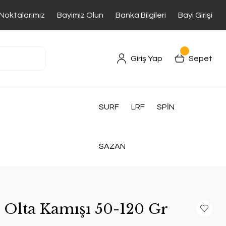
 Noktalarımız
Bayimiz Olun
Banka Bilgileri
Bayi Girişi
Giriş Yap
Sepet
SURF
LRF
SPİN
SAZAN
Olta Kamışı 50-120 Gr