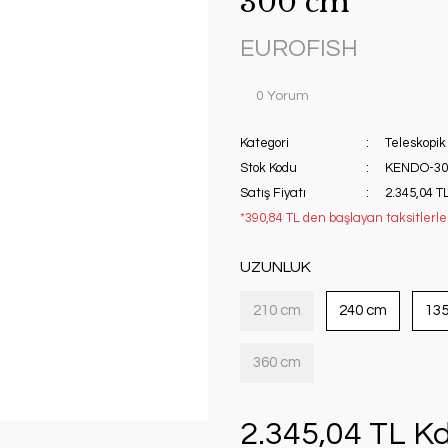
300 cm
EUROFISH
0 Yorum
Kategori
Teleskopik
Stok Kodu
KENDO-30
Satış Fiyatı
2.345,04 T
*390,84 TL den başlayan taksitlerle!
UZUNLUK
210 cm
240 cm
13
360 cm
2.345,04 TL Kd