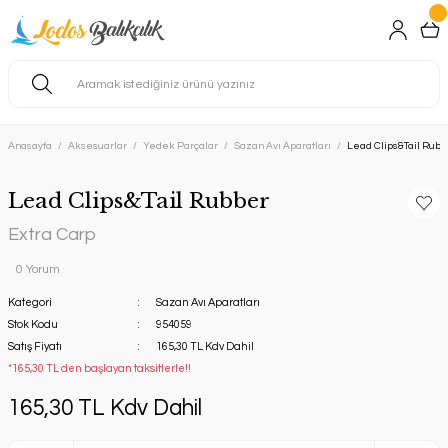
Anasayfa
Aksesuarlar
Yedek Parçalar
Sazan Avı Aparatları
Lead Clips&Tail Rubb
Lead Clips&Tail Rubber
Extra Carp
0 Yorum
Kategori
Sazan Avı Aparatları
Stok Kodu
954059
Satış Fiyatı
165,30 TL Kdv Dahil
*165,30 TL den başlayan taksitlerle!!
165,30 TL Kdv Dahil