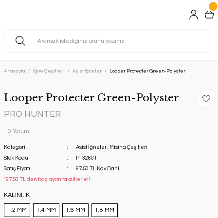
Anasayfa
İğne Çeşitleri
Asist İğneler
Looper Protecter Green-Polyster
Looper Protecter Green-Polyster
PRO HUNTER
0 Yorum
Kategori
Asist İğneler
,
Misina Çeşitleri
Stok Kodu
P132601
Satış Fiyatı
97,50 TL Kdv Dahil
*97,50 TL den başlayan taksitlerle!!
KALINLIK
1,2 MM
1,4 MM
1,6 MM
1,8 MM