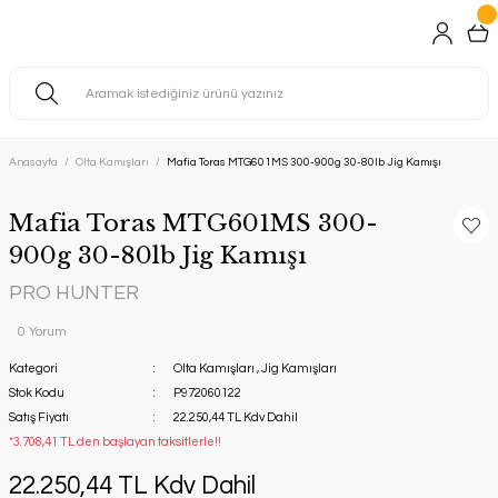
Anasayfa
Olta Kamışları
Mafia Toras MTG601MS 300-900g 30-80lb Jig Kamışı
Mafia Toras MTG601MS 300-
900g 30-80lb Jig Kamışı
PRO HUNTER
0 Yorum
Kategori
Olta Kamışları
,
Jig Kamışları
Stok Kodu
P972060122
Satış Fiyatı
22.250,44 TL Kdv Dahil
*3.708,41 TL den başlayan taksitlerle!!
22.250,44 TL Kdv Dahil