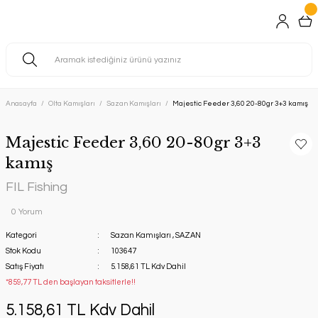
Anasayfa
Olta Kamışları
Sazan Kamışları
Majestic Feeder 3,60 20-80gr 3+3 kamış
Majestic Feeder 3,60 20-80gr 3+3
kamış
FIL Fishing
0 Yorum
Kategori
Sazan Kamışları
,
SAZAN
Stok Kodu
103647
Satış Fiyatı
5.158,61 TL Kdv Dahil
*859,77 TL den başlayan taksitlerle!!
5.158,61 TL Kdv Dahil