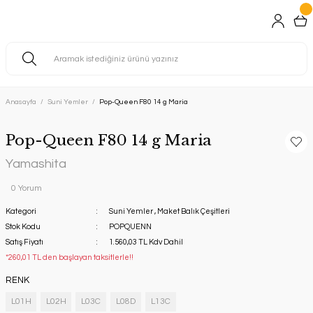
Anasayfa
Suni Yemler
Pop-Queen F80 14 g Maria
Pop-Queen F80 14 g Maria
Yamashita
0 Yorum
Kategori
Suni Yemler
,
Maket Balık Çeşitleri
Stok Kodu
POPQUENN
Satış Fiyatı
1.560,03 TL Kdv Dahil
*260,01 TL den başlayan taksitlerle!!
RENK
L01H
L02H
L03C
L08D
L13C