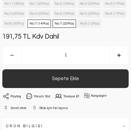
No:1 (19Pcs)
No:1 (20Pcs)
No:2 (18Pcs)
No:2 (20Pcs)
No:3 (17Pcs)
No:3 (20Pcs)
No:4 (20Pcs)
No:5 (19Pcs)
No:5 (20Pcs)
No:6 (17Pcs)
No:6 (20Pcs)
No:7 (14Pcs)
No:7 (20Pcs)
No:8 (12Pcs)
191,75 TL Kdv Dahil
Sepete Ekle
Karşılaştır
Paylaş
Yorum Yaz
Tavsiye Et
Sınırlı stok
Stok için tel açınız
ÜRÜN BİLGİSİ