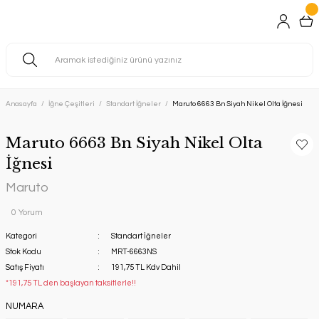
Anasayfa
İğne Çeşitleri
Standart İğneler
Maruto 6663 Bn Siyah Nikel Olta İğnesi
Maruto 6663 Bn Siyah Nikel Olta
İğnesi
Maruto
0 Yorum
Kategori
Standart İğneler
Stok Kodu
MRT-6663NS
Satış Fiyatı
191,75 TL Kdv Dahil
*191,75 TL den başlayan taksitlerle!!
NUMARA