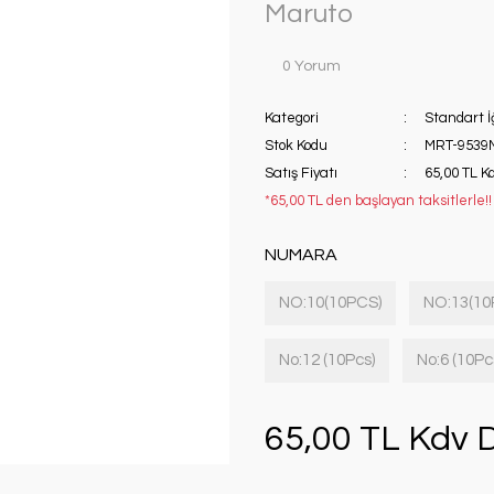
Maruto
0 Yorum
Kategori
Standart İ
Stok Kodu
MRT-9539
Satış Fiyatı
65,00 TL K
*65,00 TL den başlayan taksitlerle!!
NUMARA
NO:10(10PCS)
NO:13(10
No:12 (10Pcs)
No:6 (10Pc
65,00 TL Kdv D