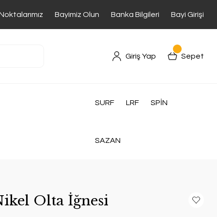
 Noktalarımız
Bayimiz Olun
Banka Bilgileri
Bayi Girişi
Giriş Yap
Sepet
SURF
LRF
SPİN
SAZAN
ikel Olta İğnesi