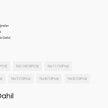
ğneler
N
dv Dahil
PCS)
NO:14(10PCS)
No:11 (10Pcs)
s)
No:7 (10Pcs)
No:8 (10Pcs)
No:9 (10Pcs)
ahil