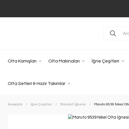
Olta Kamışları
Olta Makinaları
İğne Çeşitleri
Olta Setleri & Hazır Takımlar
Anasayfa
İğne Çeşitleri
Standart İğneler
Maruto 9539 Nikel Olt