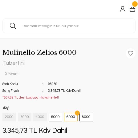
Mulinello Zelios 6000
Tubertini
0 Yorum
Stok Kodu
98959
Satış Fiyatı
3.345,73 TL Kdv Dahil
*557,62 TL den başlayan taksitlerle!!
Boy
2000
3000
4000
5000
6000
8000
3.345,73 TL Kdv Dahil