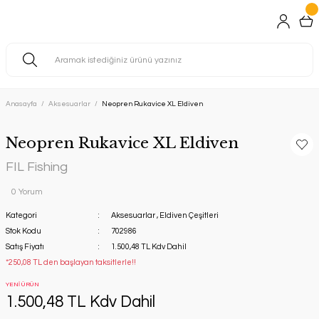
Anasayfa
Aksesuarlar
Neopren Rukavice XL Eldiven
Neopren Rukavice XL Eldiven
FIL Fishing
0 Yorum
Kategori
Aksesuarlar
,
Eldiven Çeşitleri
Stok Kodu
702986
Satış Fiyatı
1.500,48 TL Kdv Dahil
*250,08 TL den başlayan taksitlerle!!
YENİ ÜRÜN
1.500,48 TL Kdv Dahil