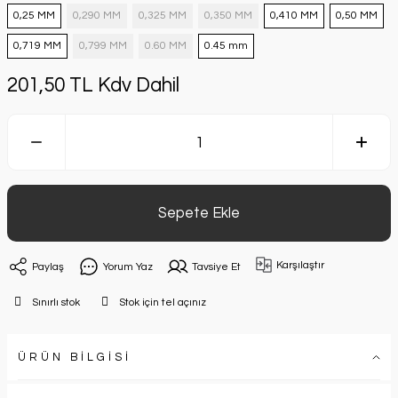
0,25 MM
0,290 MM
0,325 MM
0,350 MM
0,410 MM
0,50 MM
0,719 MM
0,799 MM
0.60 MM
0.45 mm
201,50 TL Kdv Dahil
Sepete Ekle
Karşılaştır
Paylaş
Yorum Yaz
Tavsiye Et
Sınırlı stok
Stok için tel açınız
ÜRÜN BİLGİSİ