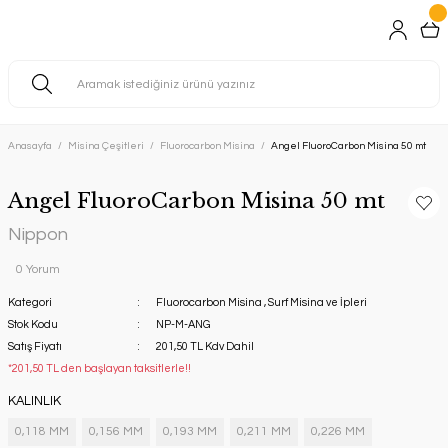
Anasayfa
Misina Çeşitleri
Fluorocarbon Misina
Angel FluoroCarbon Misina 50 mt
Angel FluoroCarbon Misina 50 mt
Nippon
0 Yorum
Kategori
Fluorocarbon Misina
,
Surf Misina ve İpleri
Stok Kodu
NP-M-ANG
Satış Fiyatı
201,50 TL Kdv Dahil
*201,50 TL den başlayan taksitlerle!!
KALINLIK
0,118 MM
0,156 MM
0,193 MM
0,211 MM
0,226 MM