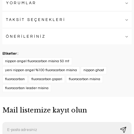
YORUMLAR
TAKSİT SEÇENEKLERİ
ÖNERİLERİNİZ
Etiketler :
nippon angel fluorocarbon misina 50 mt
yeni nippon angel %100 fluorocarbon misina
nippon ghost
fluorocarbon
fluorocarbon çapari
fluorocarbon misina
fluorocarbon leader misina
Mail listemize kayıt olun