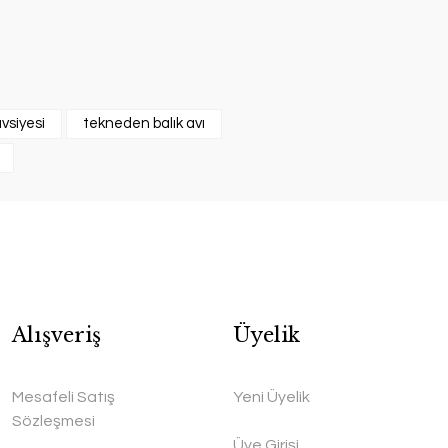
vsiyesi
tekneden balık avı
Alışveriş
Üyelik
Mesafeli Satış
Yeni Üyelik
Sözleşmesi
Üye Girişi