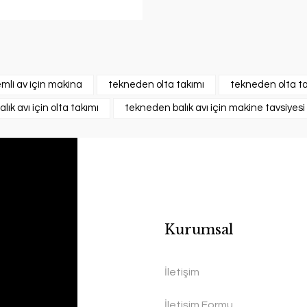
mli av için makina
tekneden olta takımı
tekneden olta ta
ık avı için olta takımı
tekneden balık avı için makine tavsiyesi
Kurumsal
İletişim
İletişim Formu