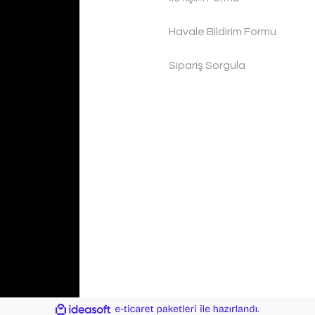
Havale Bildirim Formu
Sipariş Sorgula
ile
ideasoft
e-