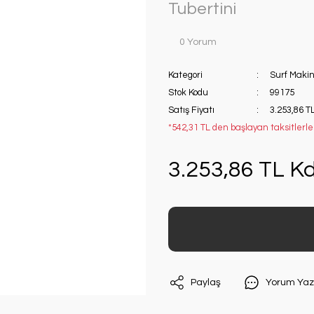
Tubertini
0 Yorum
Kategori
Surf Makin
Stok Kodu
99175
Satış Fiyatı
3.253,86 T
*542,31 TL den başlayan taksitlerle!
3.253,86 TL Kd
Paylaş
Yorum Yaz