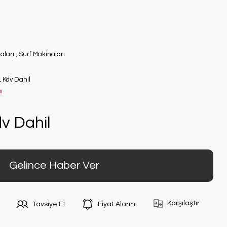
aları
,
Surf Makinaları
L Kdv Dahil
!
v Dahil
Gelince Haber Ver
Karşılaştır
Tavsiye Et
Fiyat Alarmı