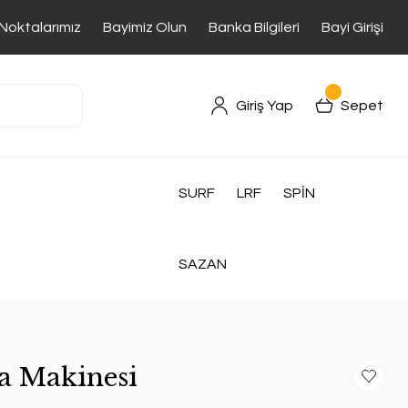
 Noktalarımız
Bayimiz Olun
Banka Bilgileri
Bayi Girişi
Giriş Yap
Sepet
SURF
LRF
SPİN
SAZAN
a Makinesi