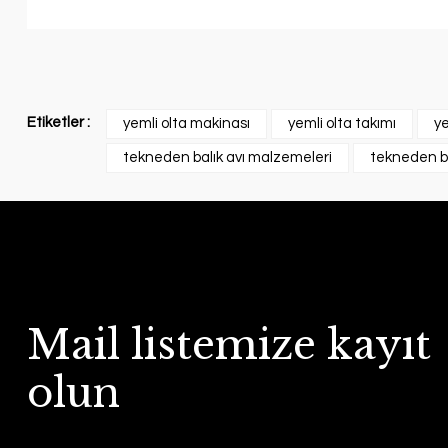
Etiketler :
yemli olta makinası
yemli olta takımı
ye
tekneden balık avı malzemeleri
tekneden bal
Mail listemize kayıt
olun