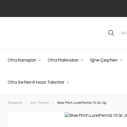
Olta Kamışları
Olta Makinaları
İğne Çeşitleri
Olta Setleri & Hazır Takımlar
Anasayfa
Suni Yemler
Slow Pitch Lure(Penta) 10 Gr Jig