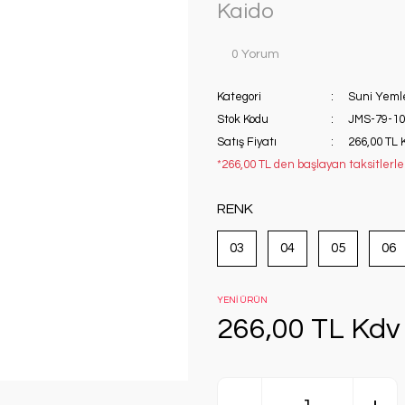
Kaido
0 Yorum
Kategori
Suni Yeml
Stok Kodu
JMS-79-1
Satış Fiyatı
266,00 TL 
*266,00 TL den başlayan taksitlerle!
RENK
03
04
05
06
YENİ ÜRÜN
266,00 TL Kdv 