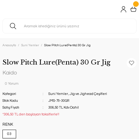
Anasayfa
Suni Yemler
Slow Pitch Lure(Penta) 30 Gr Jig
Slow Pitch Lure(Penta) 30 Gr Jig
Kaido
0 Yorum
Kategori
Suni Yemler
,
Jig ve Jighead Çeşitleri
Stok Kodu
JMS-79-30GR
Satış Fiyatı
306,50 TL Kdv Dahil
*306,50 TL den başlayan taksitlerle!!
RENK
03