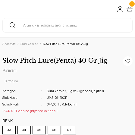
Anasayfa
Suni Yemler
Slow Pitch Lure(Penta) 40 Gr Jig
Slow Pitch Lure(Penta) 40 Gr Jig
Kaido
0 Yorum
Kategori
Suni Yemler
,
Jig ve Jighead Çeşitleri
Stok Kodu
JMS-79-40GR
Satış Fiyatı
344,00 TL Kdv Dahil
*344,00 TL den başlayan taksitlerle!!
RENK
03
04
05
06
07