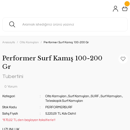
Anasayfa
Olta Kamışları
Performer Surf Kamış 100-200 Gr
Performer Surf Kamış 100-200
Gr
Tubertini
0 Yorum
Kategori
Olta Kamışları
,
Surf Kamışları
,
SURF
,
Surf Kamışları
,
Teleskopik Surf Kamışları
Stok Kodu
PERFORMERSURF
Satış Fiyatı
5.220,09 TL Kdv Dahil
*870,02 TL den başlayan taksitlerle!!
UZUNLUK