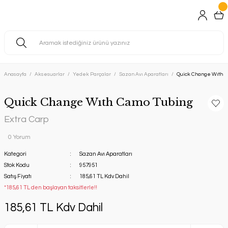
Anasayfa
Aksesuarlar
Yedek Parçalar
Sazan Avı Aparatları
Quick Change Wıth C
Quick Change Wıth Camo Tubing
Extra Carp
0 Yorum
Kategori
Sazan Avı Aparatları
Stok Kodu
957951
Satış Fiyatı
185,61 TL Kdv Dahil
*185,61 TL den başlayan taksitlerle!!
185,61 TL Kdv Dahil