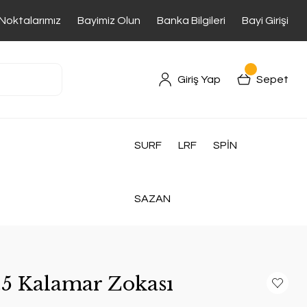
 Noktalarımız
Bayimiz Olun
Banka Bilgileri
Bayi Girişi
Giriş Yap
Sepet
SURF
LRF
SPİN
SAZAN
.5 Kalamar Zokası