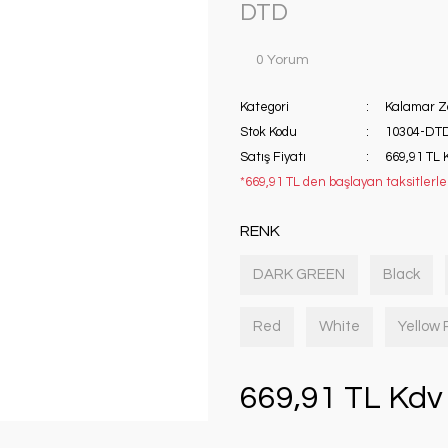
DTD
0 Yorum
Kategori
Kalamar Z
Stok Kodu
10304-DT
Satış Fiyatı
669,91 TL 
*669,91 TL den başlayan taksitlerle!
RENK
DARK GREEN
Black
Red
White
Yellow
669,91 TL Kdv 