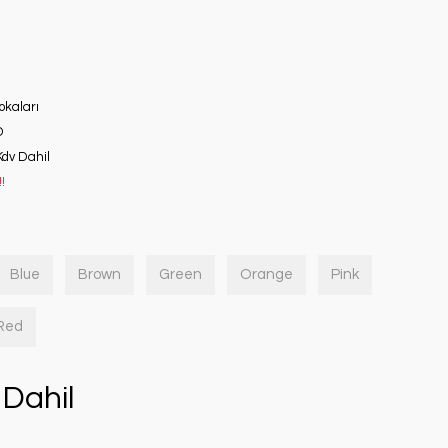
okaları
D
Kdv Dahil
!
Blue
Brown
Green
Orange
Pink
 Red
Dahil