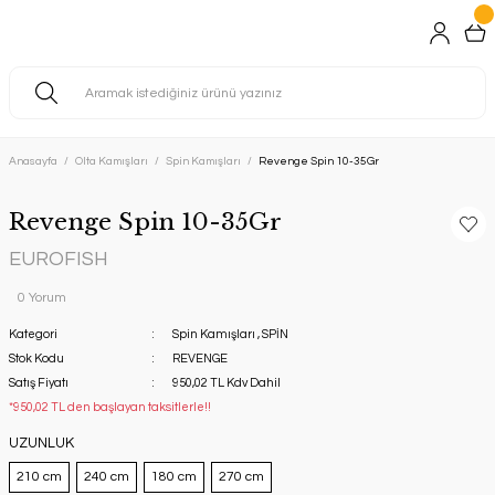
Anasayfa
Olta Kamışları
Spin Kamışları
Revenge Spin 10-35Gr
Revenge Spin 10-35Gr
EUROFISH
0 Yorum
Kategori
Spin Kamışları
,
SPİN
Stok Kodu
REVENGE
Satış Fiyatı
950,02 TL Kdv Dahil
*950,02 TL den başlayan taksitlerle!!
UZUNLUK
210 cm
240 cm
180 cm
270 cm