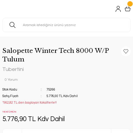
Salopette Winter Tech 8000 W/P
Tulum
Tubertini
0 Yorum
Stok Kodu
75266
Satış Fiyatı
5.776,90 TL Kdv Dahil
*962,82 TL den başlayan taksitlerle!!
YENİ ÜRÜN
5.776,90 TL Kdv Dahil