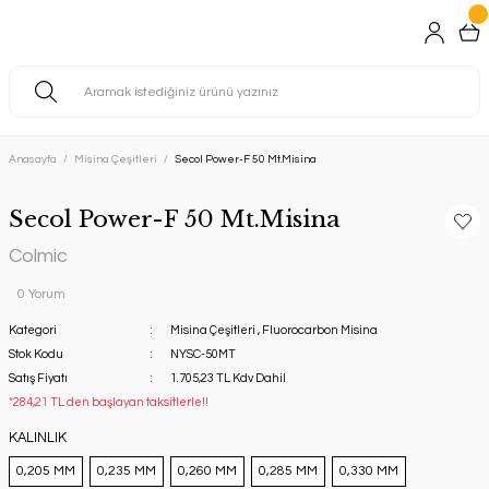
Anasayfa
Misina Çeşitleri
Secol Power-F 50 Mt.Misina
Secol Power-F 50 Mt.Misina
Colmic
0 Yorum
Kategori
Misina Çeşitleri
,
Fluorocarbon Misina
Stok Kodu
NYSC-50MT
Satış Fiyatı
1.705,23 TL Kdv Dahil
*284,21 TL den başlayan taksitlerle!!
KALINLIK
0,205 MM
0,235 MM
0,260 MM
0,285 MM
0,330 MM