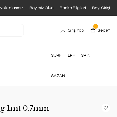
 Noktalarımız
Bayimiz Olun
Banka Bilgileri
Bayi Girişi
Giriş Yap
Sepet
SURF
LRF
SPİN
SAZAN
ng 1mt 0.7mm