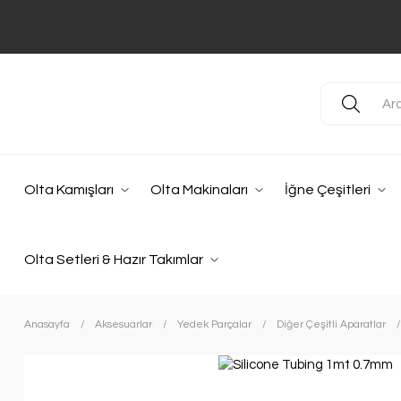
Olta Kamışları
Olta Makinaları
İğne Çeşitleri
Olta Setleri & Hazır Takımlar
Anasayfa
Aksesuarlar
Yedek Parçalar
Diğer Çeşitli Aparatlar