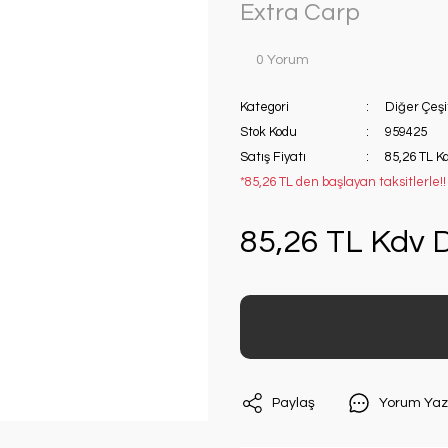
Extra Carp
0 Yorum
Kategori
Diğer Çeşi
Stok Kodu
959425
Satış Fiyatı
85,26 TL K
*85,26 TL den başlayan taksitlerle!!
85,26 TL Kdv D
Paylaş
Yorum Yaz