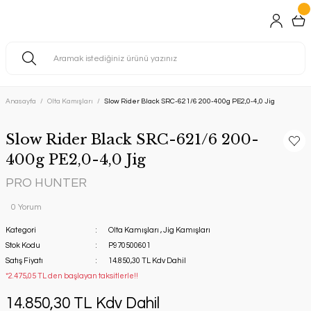
Anasayfa
Olta Kamışları
Slow Rider Black SRC-621/6 200-400g PE2,0-4,0 Jig
Slow Rider Black SRC-621/6 200-
400g PE2,0-4,0 Jig
PRO HUNTER
0 Yorum
Kategori
Olta Kamışları
,
Jig Kamışları
Stok Kodu
P970500601
Satış Fiyatı
14.850,30 TL Kdv Dahil
*2.475,05 TL den başlayan taksitlerle!!
14.850,30 TL Kdv Dahil