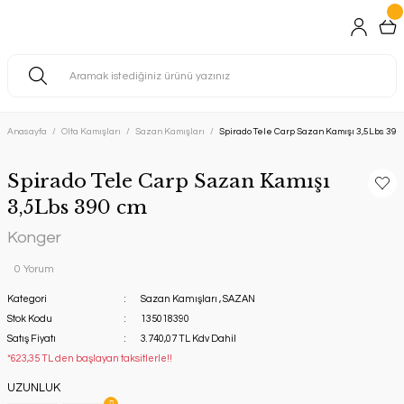
Anasayfa
Olta Kamışları
Sazan Kamışları
Spirado Tele Carp Sazan Kamışı 3,5Lbs 390
Spirado Tele Carp Sazan Kamışı
3,5Lbs 390 cm
Konger
0 Yorum
Kategori
Sazan Kamışları
,
SAZAN
Stok Kodu
135018390
Satış Fiyatı
3.740,07 TL Kdv Dahil
*623,35 TL den başlayan taksitlerle!!
UZUNLUK