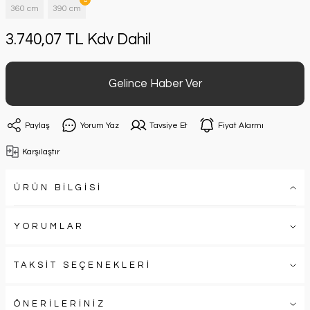
360 cm
390 cm
3.740,07 TL Kdv Dahil
Gelince Haber Ver
Paylaş
Yorum Yaz
Tavsiye Et
Fiyat Alarmı
Karşılaştır
ÜRÜN BİLGİSİ
YORUMLAR
TAKSİT SEÇENEKLERİ
ÖNERİLERİNİZ