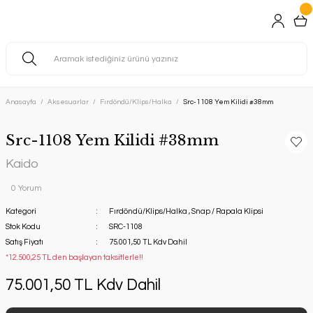
Anasayfa
Aksesuarlar
Fırdöndü/Klips/Halka
Src-1108 Yem Kilidi #38mm
Src-1108 Yem Kilidi #38mm
Kaido
0 Yorum
Kategori
Fırdöndü/Klips/Halka
,
Snap / Rapala Klipsi
Stok Kodu
SRC-1108
Satış Fiyatı
75.001,50 TL Kdv Dahil
*12.500,25 TL den başlayan taksitlerle!!
75.001,50 TL Kdv Dahil