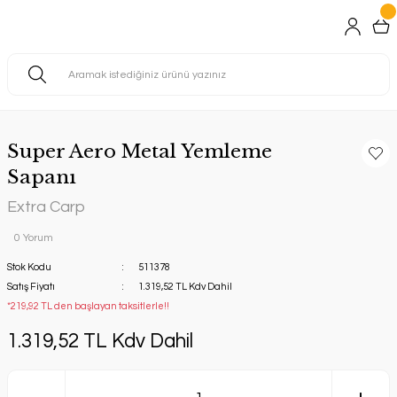
Super Aero Metal Yemleme
Sapanı
Extra Carp
0 Yorum
Stok Kodu
511378
Satış Fiyatı
1.319,52 TL Kdv Dahil
*219,92 TL den başlayan taksitlerle!!
1.319,52 TL Kdv Dahil