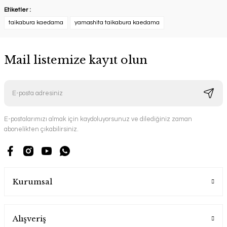
Etiketler :
taikabura kaedama
yamashita taikabura kaedama
Mail listemize kayıt olun
E-postalarımızı almak için kaydoluyorsunuz ve dilediğiniz zaman
abonelikten çıkabilirsiniz.
Kurumsal
Alışveriş