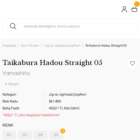
Anasayfa
Suni Yemler
Jig ve Jighead Çeşitleri
Taikabura Hadou Straight 05
Taikabura Hadou Straight 05
Yamashita
0 Yorum
Kategori
Jig ve Jighead Çeşitleri
Stok Kodu
561-869
Satış Fiyatı
455,01 TL Kdv Dahil
*455,01 TL den başlayan taksitlerle!!
RENK
01
03
04
05