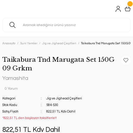
Anasayfa
Suni Yemler
Jig ve Jighead Çeşitleri
Taikabura Tnd Marugata Set 150G 09
Taikabura Tnd Marugata Set 150G
09 Grkm
Yamashita
0 Yorum
Kategori
Jig ve Jighead Çeşitleri
Stok Kodu
584-530
Satış Fiyatı
822,51 TL Kdv Dahil
*822,51 TL den başlayan taksitlerle!!
822,51 TL Kdv Dahil