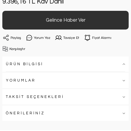
9.396,16 TL Kdv Dahil
Gelince Haber Ver
Paylaş
Yorum Yaz
Tavsiye Et
Fiyat Alarmı
Karşılaştır
ÜRÜN BİLGİSİ
YORUMLAR
TAKSİT SEÇENEKLERİ
ÖNERİLERİNİZ