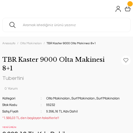
Anasayfa
Olta Makinaları
TBR Kaster 9000 Olta Makinesi 8+1
TBR Kaster 9000 Olta Makinesi
8+1
Tubertini
0 Yorum
Kategori
Olta Makinaları
,
Surf Makinaları
,
Surf Makinaları
Stok Kodu
99232
Satış Fiyatı
9.396,16 TL Kdv Dahil
*1.566,03 TL den başlayan taksitlerle!!
YENİ ÜRÜN