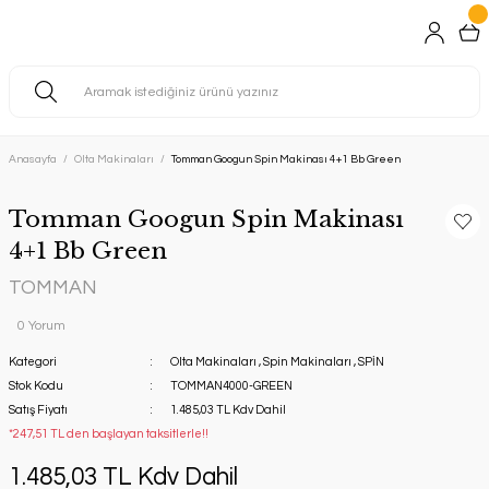
Anasayfa
Olta Makinaları
Tomman Googun Spin Makinası 4+1 Bb Green
Tomman Googun Spin Makinası
4+1 Bb Green
TOMMAN
0 Yorum
Kategori
Olta Makinaları
,
Spin Makinaları
,
SPİN
Stok Kodu
TOMMAN4000-GREEN
Satış Fiyatı
1.485,03 TL Kdv Dahil
*247,51 TL den başlayan taksitlerle!!
1.485,03 TL Kdv Dahil