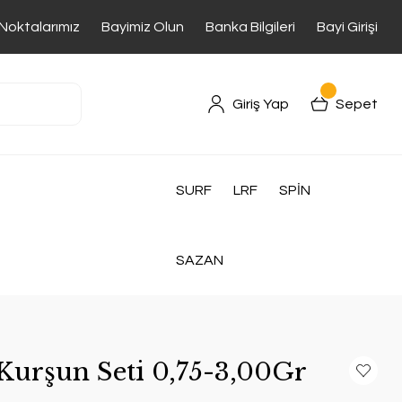
 Noktalarımız
Bayimiz Olun
Banka Bilgileri
Bayi Girişi
Giriş Yap
Sepet
SURF
LRF
SPİN
SAZAN
 Kurşun Seti 0,75-3,00Gr