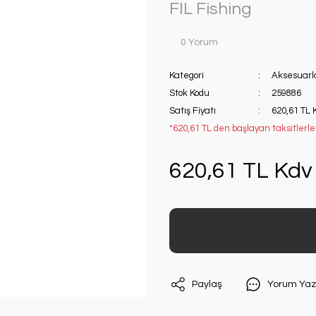
FIL Fishing
0 Yorum
Kategori
Aksesuarl
Stok Kodu
259886
Satış Fiyatı
620,61 TL 
*620,61 TL den başlayan taksitlerle!
620,61 TL Kdv 
Paylaş
Yorum Yaz