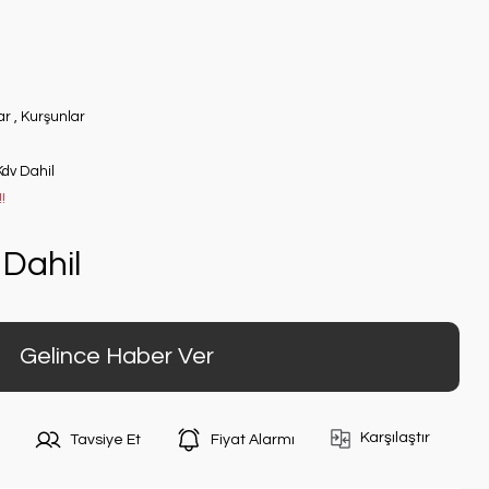
ar
,
Kurşunlar
Kdv Dahil
!
Dahil
Gelince Haber Ver
Karşılaştır
Tavsiye Et
Fiyat Alarmı