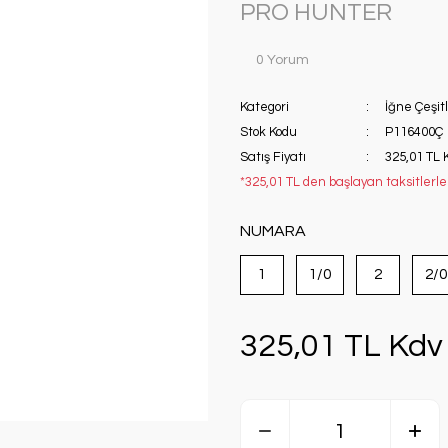
PRO HUNTER
0 Yorum
Kategori
İğne Çeşitl
Stok Kodu
P116400Ç
Satış Fiyatı
325,01 TL 
*325,01 TL den başlayan taksitlerle!
NUMARA
1
1/0
2
2/0
325,01 TL Kdv 