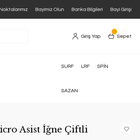
 Noktalarımız
Bayimiz Olun
Banka Bilgileri
Bayi Girişi
Giriş Yap
Sepet
SURF
LRF
SPİN
SAZAN
ro Asist İğne Çiftli