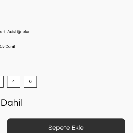
eri
,
Asist İğneler
Kdv Dahil
!
4
6
Dahil
Sepete Ekle