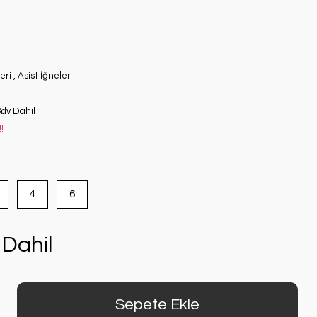
eri
,
Asist İğneler
Kdv Dahil
!
4
6
Dahil
Sepete Ekle