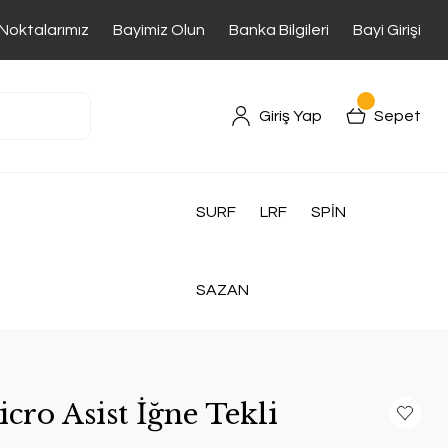
 Noktalarımız
Bayimiz Olun
Banka Bilgileri
Bayi Girişi
Giriş Yap
Sepet
SURF
LRF
SPİN
SAZAN
ro Asist İğne Tekli