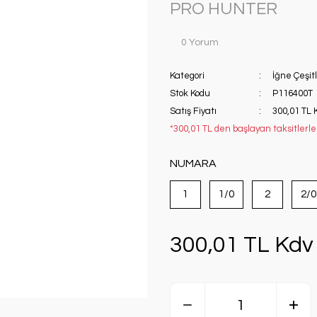
PRO HUNTER
0 Yorum
Kategori
İğne Çeşitl
Stok Kodu
P116400T
Satış Fiyatı
300,01 TL 
*300,01 TL den başlayan taksitlerle!
NUMARA
1
1/0
2
2/0
300,01 TL Kdv 