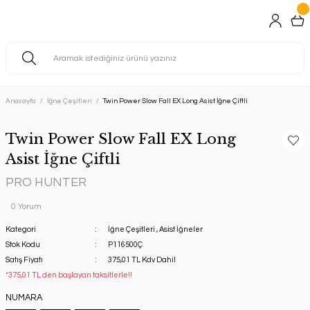
Anasayfa
İğne Çeşitleri
Twin Power Slow Fall EX Long Asist İğne Çiftli
Twin Power Slow Fall EX Long
Asist İğne Çiftli
PRO HUNTER
0 Yorum
Kategori
İğne Çeşitleri
,
Asist İğneler
Stok Kodu
P116500Ç
Satış Fiyatı
375,01 TL Kdv Dahil
*375,01 TL den başlayan taksitlerle!!
NUMARA