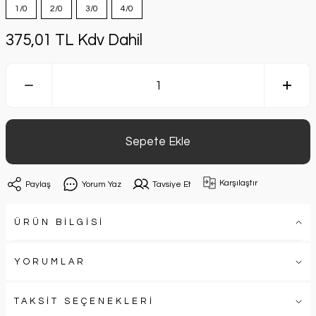
1/0
2/0
3/0
4/0
375,01 TL Kdv Dahil
Sepete Ekle
Karşılaştır
Paylaş
Yorum Yaz
Tavsiye Et
ÜRÜN BİLGİSİ
YORUMLAR
TAKSİT SEÇENEKLERİ