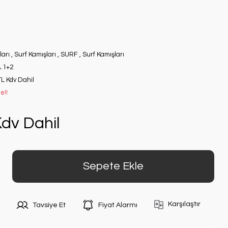
ları
,
Surf Kamışları
,
SURF
,
Surf Kamışları
.1+2
TL Kdv Dahil
e!!
dv Dahil
Sepete Ekle
Karşılaştır
Tavsiye Et
Fiyat Alarmı