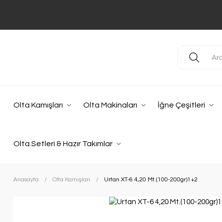
Olta Kamışları
Olta Makinaları
İğne Çeşitleri
Olta Setleri & Hazır Takımlar
Anasayfa
Olta Kamışları
Urtan XT-6 4,20 Mt.(100-200gr)1+2