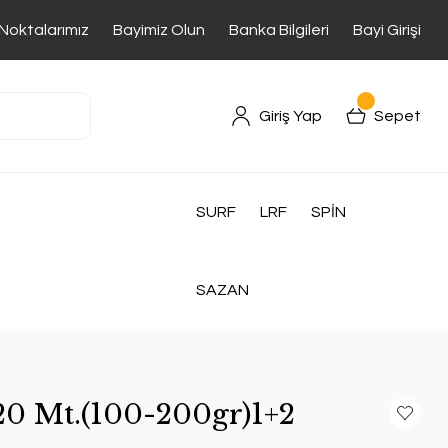
 Noktalarımız
Bayimiz Olun
Banka Bilgileri
Bayi Girişi
Giriş Yap
Sepet
SURF
LRF
SPİN
SAZAN
20 Mt.(100-200gr)1+2