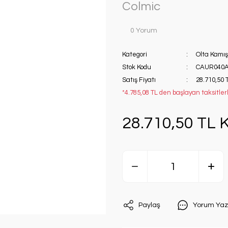
Colmic
0 Yorum
Kategori
Olta Kamış
Stok Kodu
CAUR040A
Satış Fiyatı
28.710,50 
*4.785,08 TL den başlayan taksitlerl
28.710,50 TL K
Paylaş
Yorum Yaz