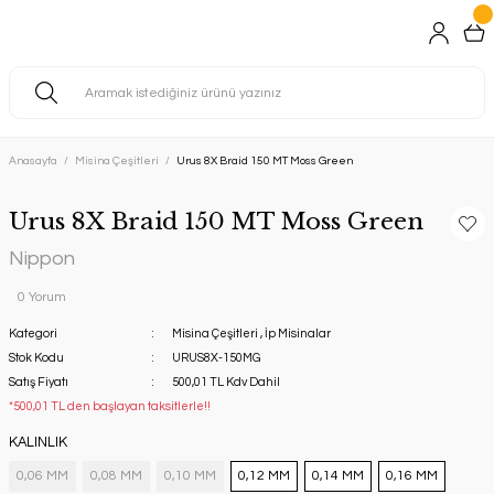
Anasayfa
Misina Çeşitleri
Urus 8X Braid 150 MT Moss Green
Urus 8X Braid 150 MT Moss Green
Nippon
0 Yorum
Kategori
Misina Çeşitleri
,
İp Misinalar
Stok Kodu
URUS8X-150MG
Satış Fiyatı
500,01 TL Kdv Dahil
*500,01 TL den başlayan taksitlerle!!
KALINLIK
0,06 MM
0,08 MM
0,10 MM
0,12 MM
0,14 MM
0,16 MM