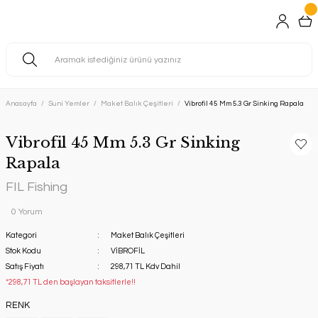
Anasayfa
Suni Yemler
Maket Balık Çeşitleri
Vibrofil 45 Mm 5.3 Gr Sinking Rapala
Vibrofil 45 Mm 5.3 Gr Sinking
Rapala
FIL Fishing
0 Yorum
Kategori
Maket Balık Çeşitleri
Stok Kodu
VİBROFİL
Satış Fiyatı
298,71 TL Kdv Dahil
*298,71 TL den başlayan taksitlerle!!
RENK