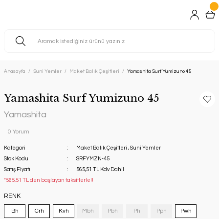
Anasayfa
Suni Yemler
Maket Balık Çeşitleri
Yamashita Surf Yumizuno 45
Yamashita Surf Yumizuno 45
Yamashita
0 Yorum
Kategori
Maket Balık Çeşitleri
,
Suni Yemler
Stok Kodu
SRFYMZN-45
Satış Fiyatı
565,51 TL Kdv Dahil
*565,51 TL den başlayan taksitlerle!!
RENK
Bh
Crh
Kvh
Mbh
Pbh
Ph
Pph
Pwh