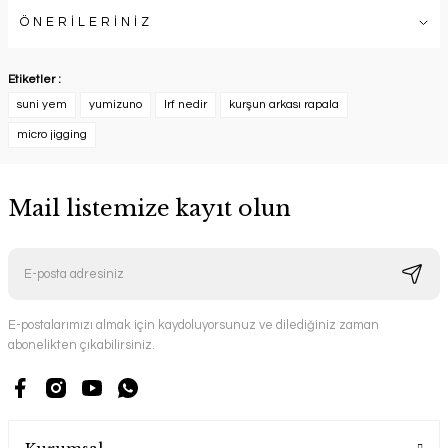
ÖNERİLERİNİZ
Etiketler :
suni yem
yumizuno
lrf nedir
kurşun arkası rapala
micro jigging
Mail listemize kayıt olun
E-postalarımızı almak için kaydoluyorsunuz ve dilediğiniz zaman
abonelikten çıkabilirsiniz.