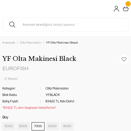
Anasayfa
Olta Makinaları
YF Olta Makinesi Black
YF Olta Makinesi Black
EUROFISH
0 Yorum
Kategori
Olta Makinaları
Stok Kodu
YFBLACK
Satış Fiyatı
834,02 TL Kdv Dahil
*834,02 TL den başlayan taksitlerle!!
Boy
5000
6000
7000
8000
9000