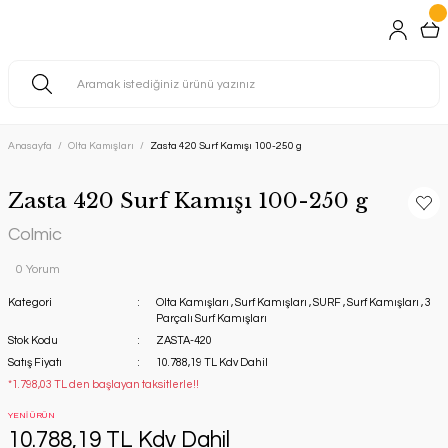
Anasayfa
Olta Kamışları
Zasta 420 Surf Kamışı 100-250 g
Zasta 420 Surf Kamışı 100-250 g
Colmic
0 Yorum
Kategori
Olta Kamışları
,
Surf Kamışları
,
SURF
,
Surf Kamışları
,
3
Parçalı Surf Kamışları
Stok Kodu
ZASTA-420
Satış Fiyatı
10.788,19 TL Kdv Dahil
*1.798,03 TL den başlayan taksitlerle!!
YENİ ÜRÜN
10.788,19 TL Kdv Dahil